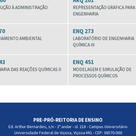
00
ARQ 201
UÇÃO À ADMINISTRAÇÃO
REPRESENTAÇÃO GRÁFICA PARA
ENGENHARIA
70
ENQ 273
IAMENTO AMBIENTAL
LABORATÓRIO DE ENGENHARIA
QUÍMICA III
43
ENQ 451
RIA DAS REAÇÕES QUÍMICAS II
MODELAGEM E SIMULAÇÃO DE
PROCESSOS QUÍMICOS
PRE-PRÓ-REITORIA DE ENSINO
Ed. Arthur Bernardes, s/n - 2º andar - sl. 218 - Campus Universitário
Universidade Federal de Viçosa, Viçosa-MG - CEP: 36570-000