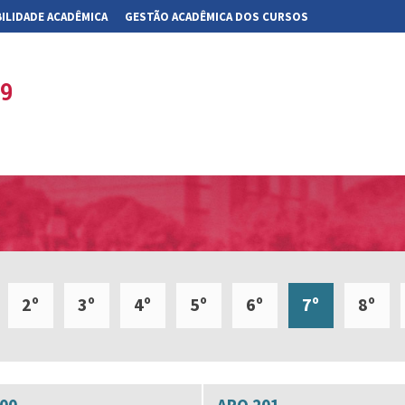
ILIDADE ACADÊMICA
GESTÃO ACADÊMICA DOS CURSOS
19
2º
3º
4º
5º
6º
7º
8º