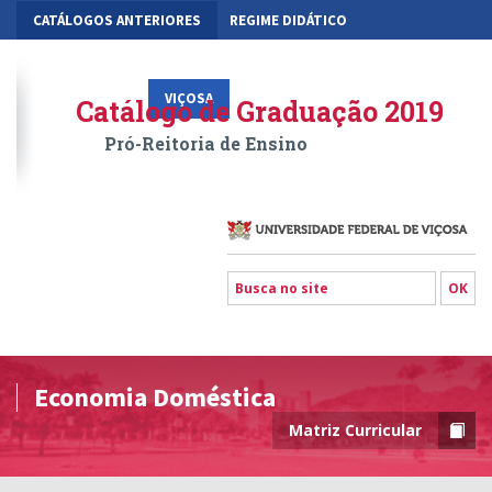
CATÁLOGOS ANTERIORES
REGIME DIDÁTICO
MOBILIDADE ACADÊMICA
GESTÃO ACADÊMICA DOS CURSOS
VIÇOSA
RIO PARANAÍBA
FLORESTAL
Catálogo de Graduação 2019
Pró-Reitoria de Ensino
Economia Doméstica
Matriz Curricular