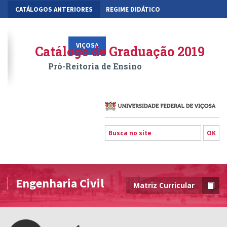
CATÁLOGOS ANTERIORES
REGIME DIDÁTICO
MOBILIDADE ACADÊMICA
GESTÃO ACADÊMICA DOS CURSOS
VIÇOSA
RIO PARANAÍBA
FLORESTAL
Catálogo de Graduação 2019
Pró-Reitoria de Ensino
Engenharia Civil
Matriz Curricular