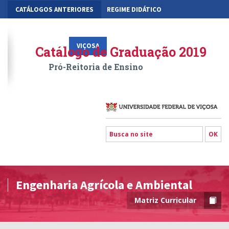
CATÁLOGOS ANTERIORES
REGIME DIDÁTICO
MOBILIDADE ACADÊMICA
GESTÃO ACADÊMICA DOS CURSOS
VIÇOSA
RIO PARANAÍBA
FLORESTAL
Catálogo de Graduação 2019
Pró-Reitoria de Ensino
Engenharia Agrícola e Ambiental
Matriz Curricular