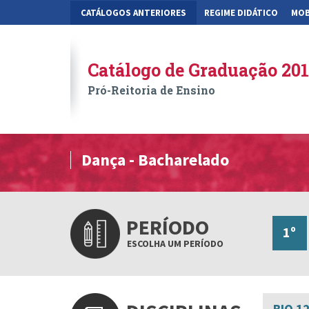
CATÁLOGOS ANTERIORES
REGIME DIDÁTICO
MOB
Catálogo de Graduação 20
Pró-Reitoria de Ensino
Dança - Bacharelado
PERÍODO
1º
ESCOLHA UM PERÍODO