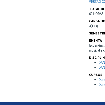
VERSÃO C
TOTAL DE
60 HORAS
CARGA HO
4(1+3)
SEMESTRE
EMENTA
Experiênci
musical e c
DISCIPLI
DAN
DAN
CURSOS
Danç
Danç