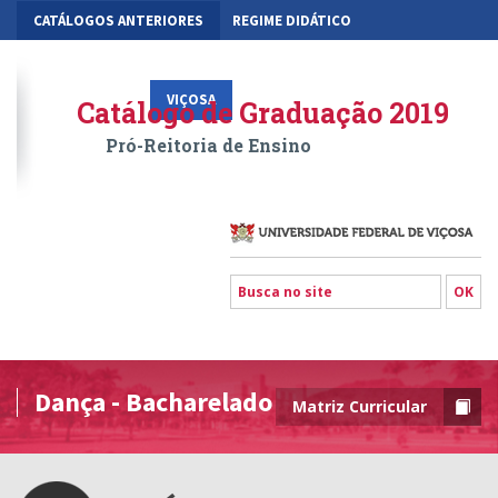
CATÁLOGOS ANTERIORES
REGIME DIDÁTICO
MOBILIDADE ACADÊMICA
GESTÃO ACADÊMICA DOS CURSOS
VIÇOSA
RIO PARANAÍBA
FLORESTAL
Catálogo de Graduação 2019
Pró-Reitoria de Ensino
Dança - Bacharelado
Matriz Curricular