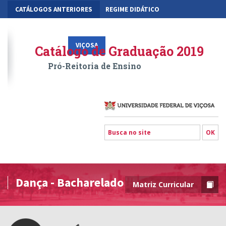
CATÁLOGOS ANTERIORES
REGIME DIDÁTICO
MOBILIDADE ACADÊMICA
GESTÃO ACADÊMICA DOS CURSOS
VIÇOSA
RIO PARANAÍBA
FLORESTAL
Catálogo de Graduação 2019
Pró-Reitoria de Ensino
Dança - Bacharelado
Matriz Curricular