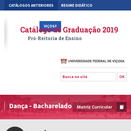
CATÁLOGOS ANTERIORES
REGIME DIDÁTICO
MOBILIDADE ACADÊMICA
GESTÃO ACADÊMICA DOS CURSOS
VIÇOSA
RIO PARANAÍBA
FLORESTAL
Catálogo de Graduação 2019
Pró-Reitoria de Ensino
Dança - Bacharelado
Matriz Curricular