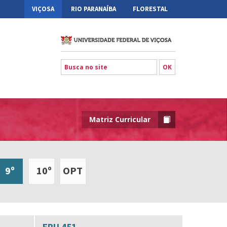
VIÇOSA
RIO PARANAÍBA
FLORESTAL
Matriz Curricular
9º
10º
OPT