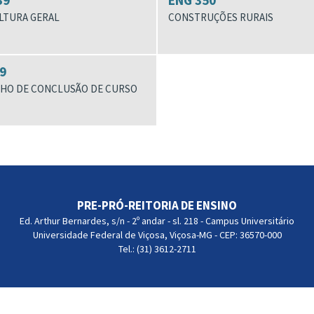
39
ENG 350
ULTURA GERAL
CONSTRUÇÕES RURAIS
9
HO DE CONCLUSÃO DE CURSO
PRE-PRÓ-REITORIA DE ENSINO
Ed. Arthur Bernardes, s/n - 2º andar - sl. 218 - Campus Universitário
Universidade Federal de Viçosa, Viçosa-MG - CEP: 36570-000
Tel.: (31) 3612-2711