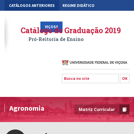
CATÁLOGOS ANTERIORES
REGIME DIDÁTICO
MOBILIDADE ACADÊMICA
GESTÃO ACADÊMICA DOS CURSOS
VIÇOSA
RIO PARANAÍBA
FLORESTAL
Catálogo de Graduação 2019
Pró-Reitoria de Ensino
Agronomia
Matriz Curricular