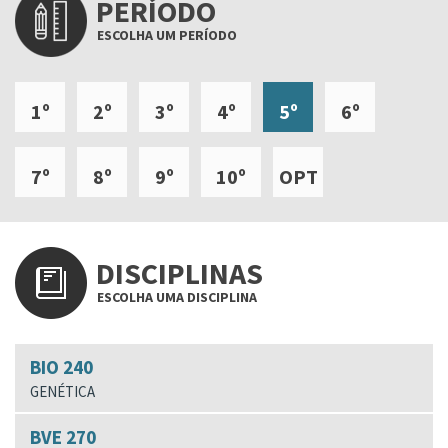
PERÍODO
ESCOLHA UM PERÍODO
1º
2º
3º
4º
5º
6º
7º
8º
9º
10º
OPT
DISCIPLINAS
ESCOLHA UMA DISCIPLINA
BIO 240
GENÉTICA
BVE 270