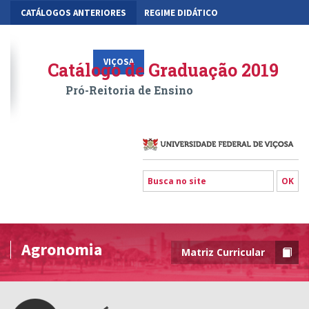
CATÁLOGOS ANTERIORES
REGIME DIDÁTICO
MOBILIDADE ACADÊMICA
GESTÃO ACADÊMICA DOS CURSOS
VIÇOSA
RIO PARANAÍBA
FLORESTAL
Catálogo de Graduação 2019
Pró-Reitoria de Ensino
Agronomia
Matriz Curricular