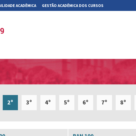
ILIDADE ACADÊMICA
GESTÃO ACADÊMICA DOS CURSOS
19
2º
3º
4º
5º
6º
7º
8º