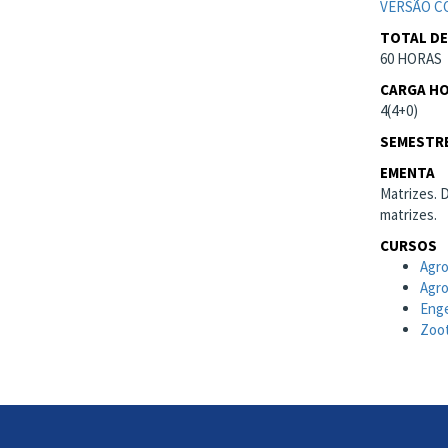
VERSÃO C
TOTAL DE
60 HORAS
CARGA HO
4(4+0)
SEMESTRE
EMENTA
Matrizes. 
matrizes.
CURSOS
Agr
Agr
Enge
Zoot