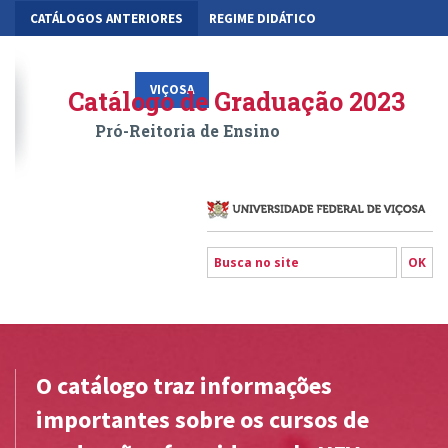
CATÁLOGOS ANTERIORES
REGIME DIDÁTICO
MOBILIDADE ACADÊMICA
GESTÃO ACADÊMICA DOS CURSOS
VIÇOSA
RIO PARANAÍBA
FLORESTAL
Catálogo de Graduação 2023
Pró-Reitoria de Ensino
O catálogo traz informações
importantes sobre os cursos de