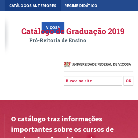
CATÁLOGOS ANTERIORES
REGIME DIDÁTICO
MOBILIDADE ACADÊMICA
GESTÃO ACADÊMICA DOS CURSOS
VIÇOSA
RIO PARANAÍBA
FLORESTAL
Catálogo de Graduação 2019
Pró-Reitoria de Ensino
O catálogo traz informações
importantes sobre os cursos de