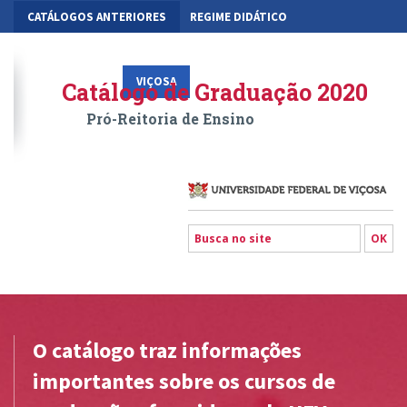
CATÁLOGOS ANTERIORES
REGIME DIDÁTICO
MOBILIDADE ACADÊMICA
GESTÃO ACADÊMICA DOS CURSOS
VIÇOSA
RIO PARANAÍBA
FLORESTAL
Catálogo de Graduação 2020
Pró-Reitoria de Ensino
O catálogo traz informações
importantes sobre os cursos de