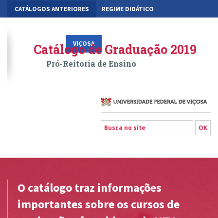
CATÁLOGOS ANTERIORES
REGIME DIDÁTICO
MOBILIDADE ACADÊMICA
GESTÃO ACADÊMICA DOS CURSOS
VIÇOSA
RIO PARANAÍBA
FLORESTAL
Catálogo de Graduação 2019
Pró-Reitoria de Ensino
O catálogo traz informações
importantes sobre os cursos de